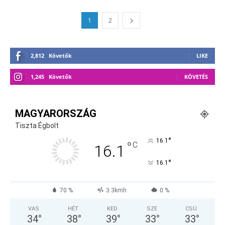
1
2
2,812
Követők
LIKE
1,245
Követők
KÖVETÉS
MAGYARORSZÁG
Tiszta Égbolt
°
16.1
°
C
16.1
°
16.1
70 %
3.3kmh
0 %
VAS
HÉT
KED
SZE
CSÜ
34
°
38
°
39
°
33
°
33
°