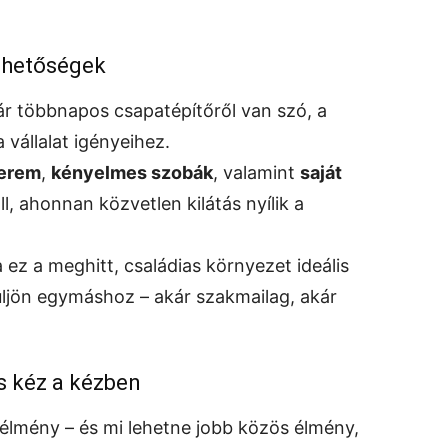
lehetőségek
r többnapos csapatépítőről van szó, a
 vállalat igényeihez.
terem
,
kényelmes szobák
, valamint
saját
ll, ahonnan közvetlen kilátás nyílik a
ez a meghitt, családias környezet ideális
ljön egymáshoz – akár szakmailag, akár
s kéz a kézben
 élmény – és mi lehetne jobb közös élmény,