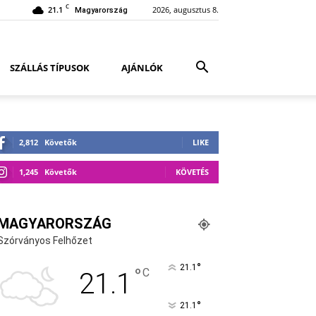
C
21.1
2026, augusztus 8.
Magyarország
SZÁLLÁS TÍPUSOK
AJÁNLÓK
2,812
Követők
LIKE
1,245
Követők
KÖVETÉS
MAGYARORSZÁG
Szórványos Felhőzet
°
21.1
°
C
21.1
°
21.1