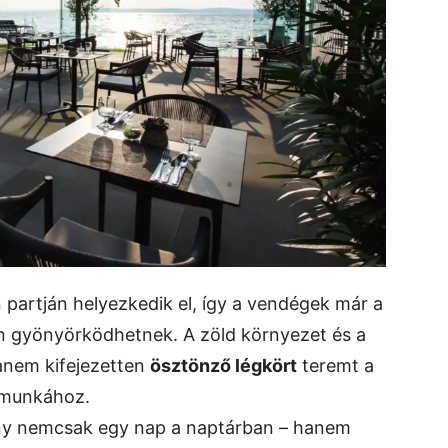
 partján helyezkedik el, így a vendégek már a
ban gyönyörködhetnek. A zöld környezet és a
anem kifejezetten
ösztönző légkört
teremt a
tmunkához.
ény nemcsak egy nap a naptárban – hanem