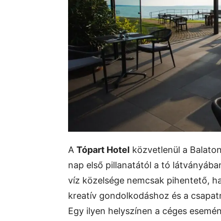
A
Tópart Hotel
közvetlenül a Balaton
nap első pillanatától a tó látványá
víz közelsége nemcsak pihentető, h
kreatív gondolkodáshoz és a csapa
Egy ilyen helyszínen a céges esem