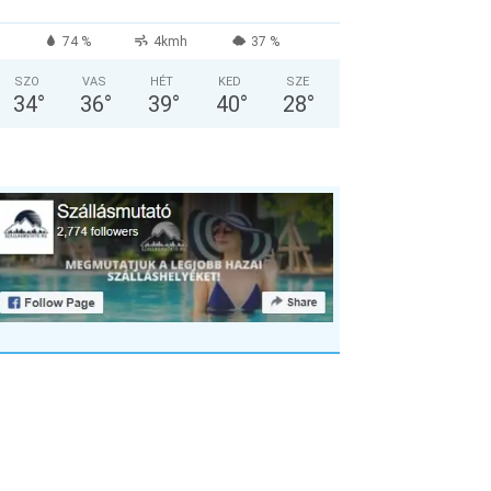
74 %
4kmh
37 %
SZO
VAS
HÉT
KED
SZE
34
°
36
°
39
°
40
°
28
°