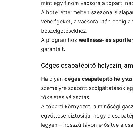
mint egy finom vacsora a tóparti n
A hotel éttermében szezonális alapa
vendégeket, a vacsora után pedig a t
beszélgetésekhez.
A programhoz
wellness- és sportl
garantált.
Céges csapatépítő helyszín
, a
Ha olyan
céges csapatépítő helyszí
személyre szabott szolgáltatások eg
tökéletes választás.
A tóparti környezet, a minőségi gas
együttese biztosítja, hogy a csapa
legyen – hosszú távon erősítve a cs