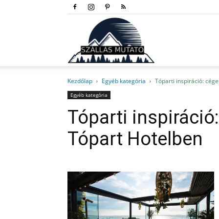
Szállás
Kezdőlap
Egyéb kategória
Tóparti inspiráció: cég
mutató
Egyéb kategória
Tóparti inspiráció
Tópart Hotelben