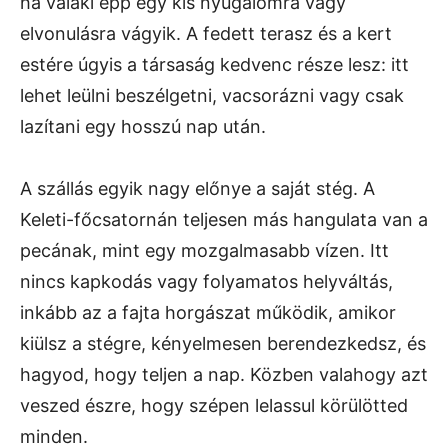
ha valaki épp egy kis nyugalomra vagy
elvonulásra vágyik. A fedett terasz és a kert
estére úgyis a társaság kedvenc része lesz: itt
lehet leülni beszélgetni, vacsorázni vagy csak
lazítani egy hosszú nap után.
A szállás egyik nagy előnye a saját stég. A
Keleti-főcsatornán teljesen más hangulata van a
pecának, mint egy mozgalmasabb vízen. Itt
nincs kapkodás vagy folyamatos helyváltás,
inkább az a fajta horgászat működik, amikor
kiülsz a stégre, kényelmesen berendezkedsz, és
hagyod, hogy teljen a nap. Közben valahogy azt
veszed észre, hogy szépen lelassul körülötted
minden.