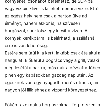
környéket, csónakot bérelhetsz, de SUP-pal
vagy vízibiciklivel is ki lehet menni a vízre. Ettől
az egész hely nem csak a parton ülve ad
élményt, hanem akkor is, ha szívesen
horgászol, sportolsz egy kicsit a vízen. A
környék kerékpárral is bejárható, a szállásnál
erre is van lehetőség.
Estére sem ürül ki a kert, inkább csak átalakul a
hangulat. Előkerül a bogrács vagy a grill, valaki
még lesétál a partra, más már a dézsafürdőben
pihen egy kapásokban gazdag nap után. Az
egésznek van egy nyugodt, ráérős ritmusa, ami
nagyon jól illik ehhez a vízparti környezethez.
Főként azoknak a horgászoknak fog tetszeni a