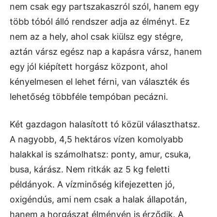
nem csak egy partszakaszról szól, hanem egy
több tóból álló rendszer adja az élményt. Ez
nem az a hely, ahol csak kiülsz egy stégre,
aztán vársz egész nap a kapásra vársz, hanem
egy jól kiépített horgász központ, ahol
kényelmesen el lehet férni, van választék és
lehetőség többféle tempóban pecázni.
Két gazdagon halasított tó közül választhatsz.
A nagyobb, 4,5 hektáros vízen komolyabb
halakkal is számolhatsz: ponty, amur, csuka,
busa, kárász. Nem ritkák az 5 kg feletti
példányok. A vízminőség kifejezetten jó,
oxigéndús, ami nem csak a halak állapotán,
hanem a horgászat élményén is érződik. A