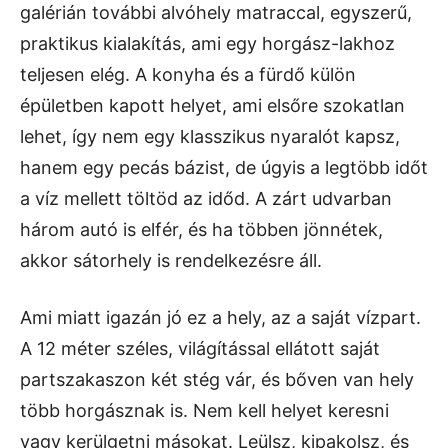
galérián további alvóhely matraccal, egyszerű,
praktikus kialakítás, ami egy horgász-lakhoz
teljesen elég. A konyha és a fürdő külön
épületben kapott helyet, ami elsőre szokatlan
lehet, így nem egy klasszikus nyaralót kapsz,
hanem egy pecás bázist, de úgyis a legtöbb időt
a víz mellett töltöd az időd. A zárt udvarban
három autó is elfér, és ha többen jönnétek,
akkor sátorhely is rendelkezésre áll.
Ami miatt igazán jó ez a hely, az a saját vízpart.
A 12 méter széles, világítással ellátott saját
partszakaszon két stég vár, és bőven van hely
több horgásznak is. Nem kell helyet keresni
vagy kerülgetni másokat. Leülsz, kipakolsz, és