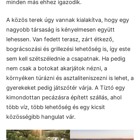
minden más ehhez igazodik.
A közös terek úgy vannak kialakítva, hogy egy
nagyobb társaság is kényelmesen együtt
lehessen. Van fedett terasz, zárt étkező,
bográcsozási és grillezési lehetőség is, így este
sem kell szétszélednie a csapatnak. Ha pedig
nem csak a botokat akarjátok nézni, a
környéken túrázni és asztaliteniszezni is lehet, a
gyerekeket pedig játszótér várja. A Tíztó egy
kimondottan pecázásra épített szállás, ahol
több víz, több lehetőség és egy kicsit
közösségibb hangulat vár.