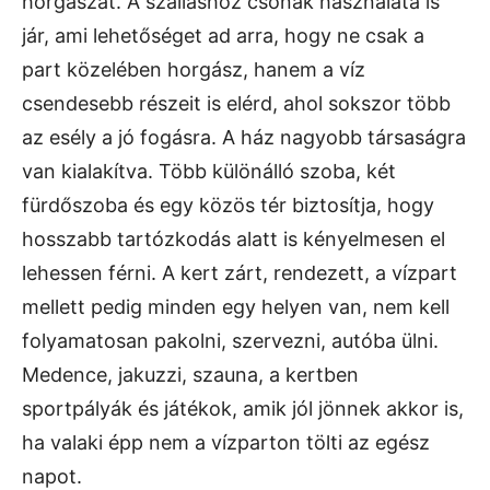
horgászat. A szálláshoz csónak használata is
jár, ami lehetőséget ad arra, hogy ne csak a
part közelében horgász, hanem a víz
csendesebb részeit is elérd, ahol sokszor több
az esély a jó fogásra. A ház nagyobb társaságra
van kialakítva. Több különálló szoba, két
fürdőszoba és egy közös tér biztosítja, hogy
hosszabb tartózkodás alatt is kényelmesen el
lehessen férni. A kert zárt, rendezett, a vízpart
mellett pedig minden egy helyen van, nem kell
folyamatosan pakolni, szervezni, autóba ülni.
Medence, jakuzzi, szauna, a kertben
sportpályák és játékok, amik jól jönnek akkor is,
ha valaki épp nem a vízparton tölti az egész
napot.