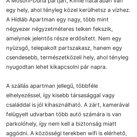
A Mosoni-Duna partján, Kimle határában van
egy hely, ahol tényleg közel kerülhetsz a vízhez.
A Hídláb Apartman egy nagy, több mint
négyezer négyzetméteres telken fekszik,
amelynek jelentős része erdősített. Nem egy
nyüzsgő, telepakolt partszakasz, hanem egy
csendesebb, természetközeli hely, ahol tényleg
nyugodtan lehet kikapcsolni pár napra.
A szállás apartman jellegű, többféle
elhelyezéssel, így kisebb társasággal vagy
családdal is jól kihasználható. A zárt, kamerával
felügyelt udvarban több autó számára is van
parkolóhely, így nem kell a biztonság miatt
aggódni. A közösségi terekben wifi is elérhető,