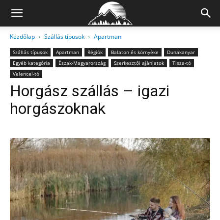
Kezdőlap
Szállás típusok
Apartman
Szállás típusok
Apartman
Régiók
Balaton és környéke
Dunakanyar
Egyéb kategória
Észak-Magyarország
Szerkesztői ajánlatok
Tisza-tó
Velencei-tó
Horgász szállás – igazi
horgászoknak