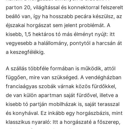
parton 20, világítással és konnektorral felszerelt
beálló van, így ha hosszabb pecára készülsz, az
éjszakai horgászat sem jelent problémát. A
kisebb, 1,5 hektáros tó más élményt nyújt: itt
vegyesebb a halállomány, pontytól a harcsán át
a keszegfélékig.
A szállás többféle formában is működik, attól
függően, mire van szükséged. A vendégházban
franciaágyas szobák várnak közös fürdőkkel,
de van külön apartman saját fürdővel, illetve a
kisebb tó partján mobilházak is, saját terasszal
és konyhával. Ez inkább egy horgászbázis, mint
klasszikus nyaraló: Itt a horgászaté a főszerep,