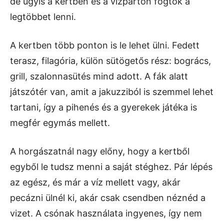
de úgyis a kertben és a vízparton fogtok a
legtöbbet lenni.
A kertben több ponton is le lehet ülni. Fedett
terasz, filagória, külön sütögetős rész: bogrács,
grill, szalonnasütés mind adott. A fák alatt
játszótér van, amit a jakuzziból is szemmel lehet
tartani, így a pihenés és a gyerekek játéka is
megfér egymás mellett.
A horgászatnál nagy előny, hogy a kertből
egyből le tudsz menni a saját stéghez. Pár lépés
az egész, és már a víz mellett vagy, akár
pecázni ülnél ki, akár csak csendben néznéd a
vizet. A csónak használata ingyenes, így nem