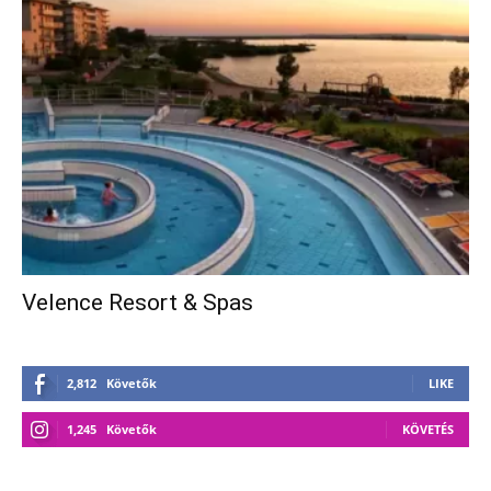
Velence Resort & Spas
2,812
Követők
LIKE
1,245
Követők
KÖVETÉS