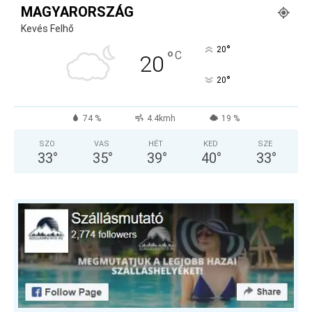
MAGYARORSZÁG
Kevés Felhő
°
20
°
C
20
°
20
74 %
4.4kmh
19 %
SZO
VAS
HÉT
KED
SZE
33
°
35
°
39
°
40
°
33
°