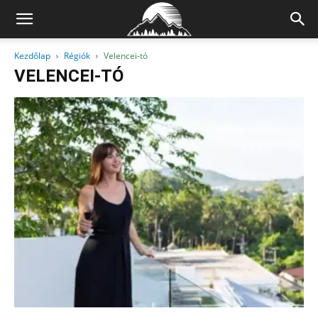
Kezdőlap
Régiók
Velencei-tó
VELENCEI-TÓ