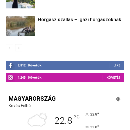
Horgász szállás – igazi horgászoknak
2,812
Követők
LIKE
1,245
Követők
KÖVETÉS
MAGYARORSZÁG
Kevés Felhő
°
22.8
°
C
22.8
°
22.8