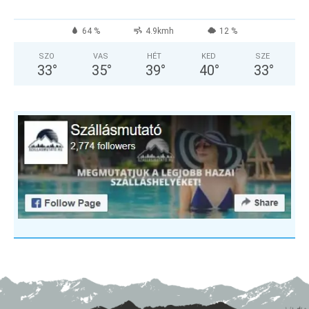
64 %
4.9kmh
12 %
SZO
VAS
HÉT
KED
SZE
33
°
35
°
39
°
40
°
33
°