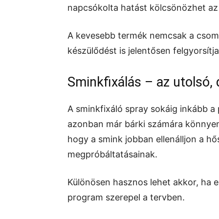
napcsókolta hatást kölcsönözhet az
A kevesebb termék nemcsak a csoma
készülődést is jelentősen felgyorsítja
Sminkfixálás – az utolsó,
A sminkfixáló spray sokáig inkább a
azonban már bárki számára könnyen 
hogy a smink jobban ellenálljon a h
megpróbáltatásainak.
Különösen hasznos lehet akkor, ha e
program szerepel a tervben.