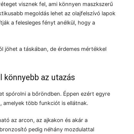
réteget visznek fel, ami könnyen maszkszerű
tikusabb megoldás lehet az olajfelszívó lapok
ják a felesleges fényt anélkül, hogy a
l jöhet a táskában, de érdemes mértékkel
l könnyebb az utazás
et spórolni a bőröndben. Éppen ezért egyre
amelyek több funkciót is ellátnak.
ható az arcon, az ajkakon és akár a
 bronzosító pedig néhány mozdulattal