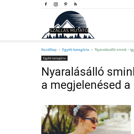
Szállás
Kezdőlap
Egyéb kategória
Nyaralásálló smink – í
mutató
Egyéb kategória
Nyaralásálló smin
a megjelenésed a 