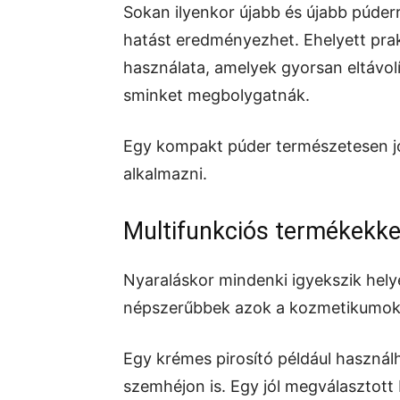
Sokan ilyenkor újabb és újabb púder
hatást eredményezhet. Ehelyett prak
használata, amelyek gyorsan eltávolít
sminket megbolygatnák.
Egy kompakt púder természetesen jó
alkalmazni.
Multifunkciós termékekke
Nyaraláskor mindenki igyekszik hely
népszerűbbek azok a kozmetikumok, 
Egy krémes pirosító például használ
szemhéjon is. Egy jól megválasztott