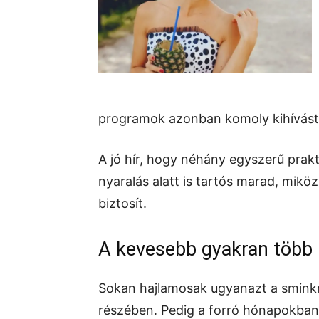
programok azonban komoly kihívást 
A jó hír, hogy néhány egyszerű prakt
nyaralás alatt is tartós marad, mik
biztosít.
A kevesebb gyakran több
Sokan hajlamosak ugyanazt a sminkru
részében. Pedig a forró hónapokb