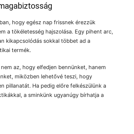
 magabiztosság
bban, hogy egész nap frissnek érezzük
 a tökéletesség hajszolása. Egy pihent arc,
an kikapcsolódás sokkal többet ad a
ikai termék.
ja nem az, hogy elfedjen bennünket, hanem
nket, miközben lehetővé teszi, hogy
 pillanatát. Ha pedig előre felkészülünk a
tikákkal, a sminkünk ugyanúgy bírhatja a