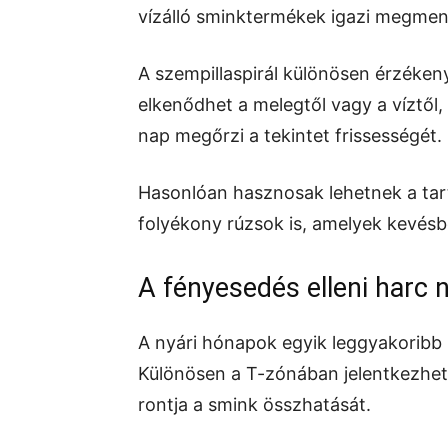
vízálló sminktermékek igazi megmen
A szempillaspirál különösen érzék
elkenődhet a melegtől vagy a víztől,
nap megőrzi a tekintet frissességét.
Hasonlóan hasznosak lehetnek a ta
folyékony rúzsok is, amelyek kevésb
A fényesedés elleni harc n
A nyári hónapok egyik leggyakoribb
Különösen a T-zónában jelentkezhet n
rontja a smink összhatását.