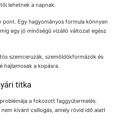
tői lehetnek a napnak.
eny pont. Egy hagyományos formula könnyen
 míg egy jó minőségű vízálló változat egész
rtós szemceruzák, szemöldökformázók és
é hajlamosak a kopásra.
yári titka
 problémája a fokozott faggyútermelés.
em kívánt csillogás, amely rövid idő alatt