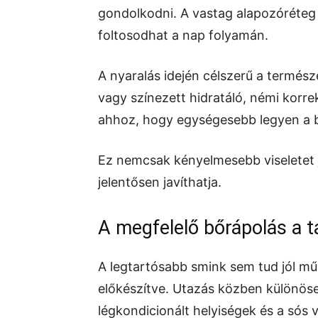
gondolkodni. A vastag alapozóréte
foltosodhat a nap folyamán.
A nyaralás idején célszerű a termés
vagy színezett hidratáló, némi korr
ahhoz, hogy egységesebb legyen a bő
Ez nemcsak kényelmesebb viseletet j
jelentősen javíthatja.
A megfelelő bőrápolás a t
A legtartósabb smink sem tud jól mű
előkészítve. Utazás közben különösen
légkondicionált helyiségek és a sós v