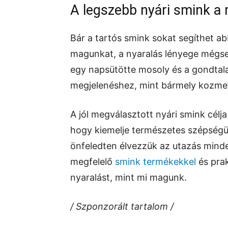
A legszebb nyári smink a
Bár a tartós smink sokat segíthet a
magunkat, a nyaralás lényege mégsem
egy napsütötte mosoly és a gondtal
megjelenéshez, mint bármely kozmet
A jól megválasztott nyári smink cél
hogy kiemelje természetes szépségü
önfeledten élvezzük az utazás minden
megfelelő
smink termékekkel
és prak
nyaralást, mint mi magunk.
/ Szponzorált tartalom /