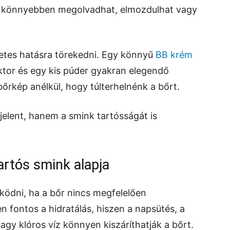
g könnyebben megolvadhat, elmozdulhat vagy
zetes hatásra törekedni. Egy könnyű
BB krém
ektor és egy kis púder gyakran elegendő
rkép anélkül, hogy túlterhelnénk a bőrt.
elent, hanem a smink tartósságát is
artós smink alapja
ködni, ha a bőr nincs megfelelően
 fontos a hidratálás, hiszen a napsütés, a
agy klóros víz könnyen kiszáríthatják a bőrt.