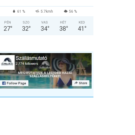
61 %
5.7kmh
56 %
PÉN
SZO
VAS
HÉT
KED
27
°
32
°
34
°
38
°
41
°