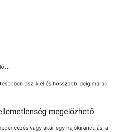
őtt.
etesebben oszlik el és hosszabb ideig marad
kellemetlenség megelőzhető
 medencézés vagy akár egy hajókirándulás, a