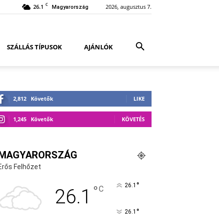
C
26.1
2026, augusztus 7.
Magyarország
SZÁLLÁS TÍPUSOK
AJÁNLÓK
2,812
Követők
LIKE
1,245
Követők
KÖVETÉS
MAGYARORSZÁG
Erős Felhőzet
°
26.1
°
C
26.1
°
26.1