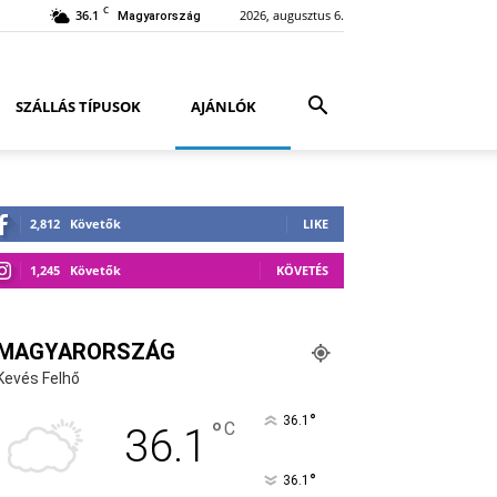
C
36.1
2026, augusztus 6.
Magyarország
SZÁLLÁS TÍPUSOK
AJÁNLÓK
2,812
Követők
LIKE
1,245
Követők
KÖVETÉS
MAGYARORSZÁG
Kevés Felhő
°
36.1
°
C
36.1
°
36.1