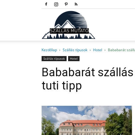
Szállás
Kezdőlap
Szállás típusok
Hotel
Bababarát száll
mutató
Szállás típusok
Hotel
Bababarát szállá
tuti tipp