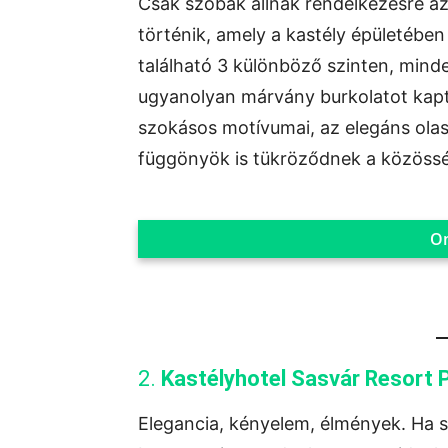
Csak szobák állnak rendelkezésre az
történik, amely a kastély épületébe
található 3 különböző szinten, mindeg
ugyanolyan márvány burkolatot kapta
szokásos motívumai, az elegáns ola
függönyök is tükröződnek a közössé
On
2.
Kastélyhotel Sasvár Resort 
Elegancia, kényelem, élmények. Ha sz