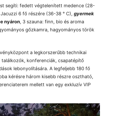
t segíti: fedett végtelenített medence (28-
, Jacuzzi 6 fő részére (36-38 ° C),
gyermek
ce nyáron
, 3 szauna: finn, bio és aroma
agyományos gőzkamra, hagyományos török ​​
zvényközpont a legkorszerűbb technikai
ti találkozók, konferenciák, csapatépítő
ások lebonyolítására. A legfeljebb 180 fő
zoba kérésre három kisebb részre osztható,
ferenciaterem mellett van egy exkluzív VIP