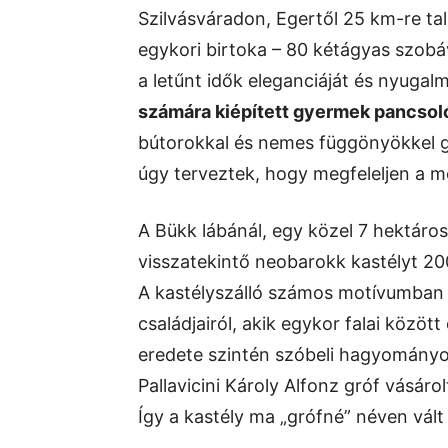
Szilvásváradon, Egertől 25 km-re tal
egykori birtoka – 80 kétágyas szobá
a letűnt idők eleganciáját és nyugal
számára kiépített gyermek pancsoló
bútorokkal és nemes függönyökkel ga
úgy terveztek, hogy megfeleljen a m
A Bükk lábánál, egy közel 7 hektáro
visszatekintő neobarokk kastélyt 20
A kastélyszálló számos motívumban e
családjairól, akik egykor falai közöt
eredete szintén szóbeli hagyományon 
Pallavicini Károly Alfonz gróf vásá
Így a kastély ma „grófné” néven vált 