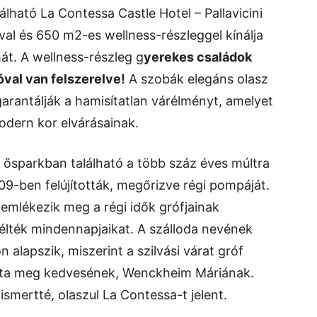
álható La Contessa Castle Hotel – Pallavicini
val és 650 m2-es wellness-részleggel kínálja
mát. A wellness-részleg g
yerekes családok
val van felszerelve!
A szobák elegáns olasz
rantálják a hamisítatlan várélményt, amelyet
odern kor elvárásainak.
s ősparkban található a több száz éves múltra
09-ben felújították, megőrizve régi pompáját.
mlékezik meg a régi idők grófjainak
t élték mindennapjaikat. A szálloda nevének
alapszik, miszerint a szilvási várat gróf
rolta meg kedvesének, Wenckheim Máriának.
ismertté, olaszul La Contessa-t jelent.