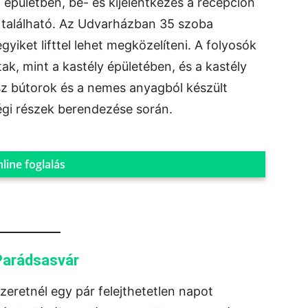
 épületben, be- és kijelentkezés a recepción
n található. Az Udvarházban 35 szoba
yiket lifttel lehet megközelíteni. A folyosók
k, mint a kastély épületében, és a kastély
sz bútorok és a nemes anyagból készült
gi részek berendezése során.
line foglalás
Parádsasvár
eretnél egy pár felejthetetlen napot