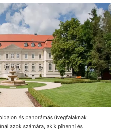
boldalon és panorámás üvegfalaknak
nál azok számára, akik pihenni és