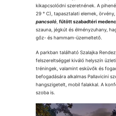
kikapcsolódni szeretnének. A pihenés
29 ° C), tapasztalati elemek, örvény
pancsoló
,
fűtött szabadtéri meden
szauna, jégkút és élményzuhany, h
gőz- és hammam-üzemeltető.
A parkban található Szalajka Rende
felszereltséggel kiváló helyszín üzle
tréningek, valamint esküvők és fogad
befogadására alkalmas Pallavicini s
hangszigetelt, mobil falakkal. A kon
szoba is.