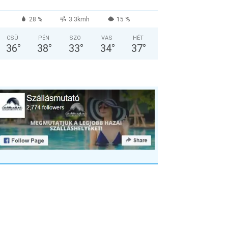
28 %
3.3kmh
15 %
CSÜ
PÉN
SZO
VAS
HÉT
36
°
38
°
33
°
34
°
37
°