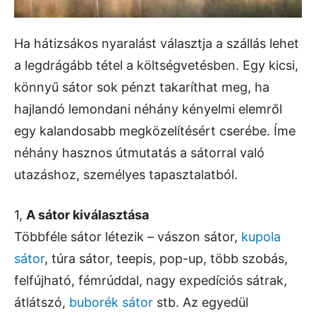
Ha hátizsákos nyaralást választja a szállás lehet
a legdrágább tétel a költségvetésben. Egy kicsi,
könnyű sátor sok pénzt takaríthat meg, ha
hajlandó lemondani néhány kényelmi elemről
egy kalandosabb megközelítésért cserébe. Íme
néhány hasznos útmutatás a sátorral való
utazáshoz, személyes tapasztalatból.
1,
A sátor kiválasztása
Többféle sátor létezik – vászon sátor,
kupola
sátor
, túra sátor, teepis, pop-up, több szobás,
felfújható, fémrúddal, nagy expedíciós sátrak,
átlátszó,
buborék sátor
stb. Az egyedül