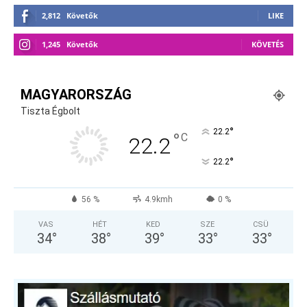
2,812
Követők
LIKE
1,245
Követők
KÖVETÉS
MAGYARORSZÁG
Tiszta Égbolt
°
22.2
°
C
22.2
°
22.2
56 %
4.9kmh
0 %
VAS
HÉT
KED
SZE
CSÜ
34
°
38
°
39
°
33
°
33
°