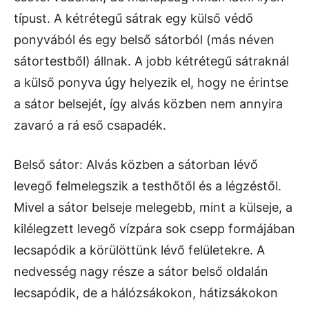
típust. A kétrétegű sátrak egy külső védő
ponyvából és egy belső sátorból (más néven
sátortestből) állnak. A jobb kétrétegű sátraknál
a külső ponyva úgy helyezik el, hogy ne érintse
a sátor belsejét, így alvás közben nem annyira
zavaró a rá eső csapadék.
Belső sátor: Alvás közben a sátorban lévő
levegő felmelegszik a testhőtől és a légzéstől.
Mivel a sátor belseje melegebb, mint a külseje, a
kilélegzett levegő vízpára sok csepp formájában
lecsapódik a körülöttünk lévő felületekre. A
nedvesség nagy része a sátor belső oldalán
lecsapódik, de a hálózsákokon, hátizsákokon