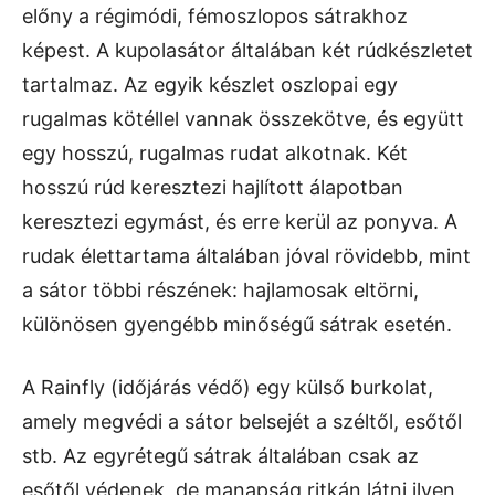
előny a régimódi, fémoszlopos sátrakhoz
képest. A kupolasátor általában két rúdkészletet
tartalmaz. Az egyik készlet oszlopai egy
rugalmas kötéllel vannak összekötve, és együtt
egy hosszú, rugalmas rudat alkotnak. Két
hosszú rúd keresztezi hajlított álapotban
keresztezi egymást, és erre kerül az ponyva. A
rudak élettartama általában jóval rövidebb, mint
a sátor többi részének: hajlamosak eltörni,
különösen gyengébb minőségű sátrak esetén.
A Rainfly (időjárás védő) egy külső burkolat,
amely megvédi a sátor belsejét a széltől, esőtől
stb. Az egyrétegű sátrak általában csak az
esőtől védenek, de manapság ritkán látni ilyen