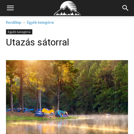
Kezdőlap
Egyéb kategória
Egyéb kategória
Utazás sátorral