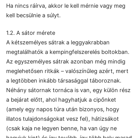
Ha nincs ráírva, akkor le kell mérnie vagy meg
kell becsülnie a súlyt.
1.2. A sátor mérete
A kétszemélyes sátrak a leggyakrabban
megtalálhatók a kempingfelszerelés boltokban.
Az egyszemélyes sátrak azonban még mindig
meglehetősen ritkák – valószínűleg azért, mert
a legtöbben inkább társasággal táboroznak.
Néhány sátornak tornáca is van, egy külön rész
a bejárat előtt, ahol hagyhatjuk a cipőnket
(amely egy napos túra után bizonyos, hogy
illatos tulajdonságokat vesz fel), hátizsákot
(csak kaja ne legyen benne, ha van úgy ne
hagyjuk kint) és így tovább, így több hely marad