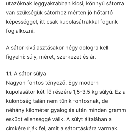
utazóknak leggyakrabban kicsi, könnyű sátorra
van szükségük sátorhoz mérten jó hőtartó
képességgel, itt csak kupolasátrakkal fogunk
foglalkozni.
A sátor kiválasztásakor négy dologra kell
figyelni: súly, méret, szerkezet és ár.
1.1. A sátor súlya
Nagyon fontos tényező. Egy modern
kupolasátor két fő részére 1,5-3,5 kg súlyú. Ez a
különbség talán nem tűnik fontosnak, de
néhány kilométer gyaloglás után minden gramm
esküdt ellenséggé válik. A súlyt általában a
címkére írják fel, amit a sátortáskára varrnak.