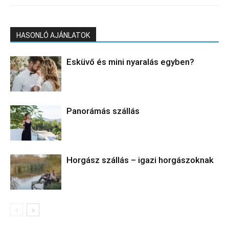
HASONLÓ AJÁNLATOK
Esküvő és mini nyaralás egyben?
Panorámás szállás
Horgász szállás – igazi horgászoknak