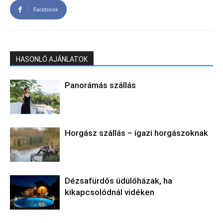
Facebook
HASONLÓ AJÁNLATOK
Panorámás szállás
Horgász szállás – igazi horgászoknak
Dézsafürdős üdülőházak, ha
kikapcsolódnál vidéken