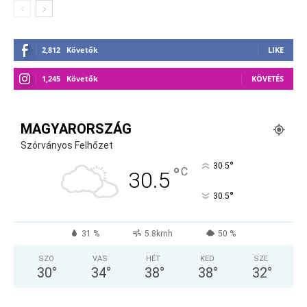
2,812
Követők
LIKE
1,245
Követők
KÖVETÉS
MAGYARORSZÁG
Szórványos Felhőzet
°
30.5
°
C
30.5
°
30.5
31 %
5.8kmh
50 %
SZO
VAS
HÉT
KED
SZE
30
°
34
°
38
°
38
°
32
°