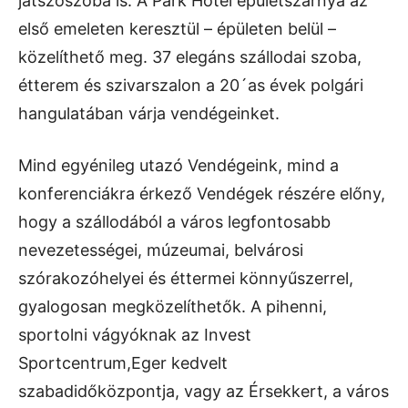
játszószoba is. A Park Hotel épületszárnya az
első emeleten keresztül – épületen belül –
közelíthető meg. 37 elegáns szállodai szoba,
étterem és szivarszalon a 20´as évek polgári
hangulatában várja vendégeinket.
Mind egyénileg utazó Vendégeink, mind a
konferenciákra érkező Vendégek részére előny,
hogy a szállodából a város legfontosabb
nevezetességei, múzeumai, belvárosi
szórakozóhelyei és éttermei könnyűszerrel,
gyalogosan megközelíthetők. A pihenni,
sportolni vágyóknak az Invest
Sportcentrum,Eger kedvelt
szabadidőközpontja, vagy az Érsekkert, a város