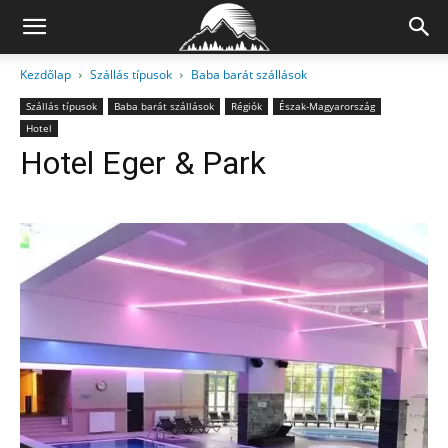
Kezdőlap
Szállás típusok
Baba barát szállások
Szállás típusok
Baba barát szállások
Régiók
Észak-Magyarország
Hotel
Hotel Eger & Park