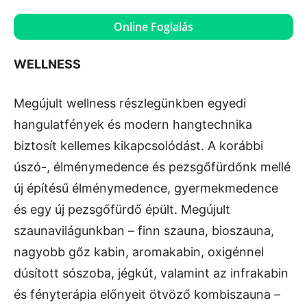
Online Foglalás
WELLNESS
Megújult wellness részlegünkben egyedi
hangulatfények és modern hangtechnika
biztosít kellemes kikapcsolódást. A korábbi
úszó-, élménymedence és pezsgőfürdőnk mellé
új építésű élménymedence, gyermekmedence
és egy új pezsgőfürdő épült. Megújult
szaunavilágunkban – finn szauna, bioszauna,
nagyobb gőz kabin, aromakabin, oxigénnel
dúsított sószoba, jégkút, valamint az infrakabin
és fényterápia előnyeit ötvöző kombiszauna –