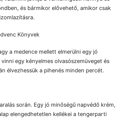
öndben, és bármikor elővehető, amikor csak
zomlazításra.
edvenc Könyvek
agy a medence mellett elmerülni egy jó
l vinni egy kényelmes olvasószemüveget és
n élvezhessük a pihenés minden percét.
aralás során. Egy jó minőségű napvédő krém,
alap elengedhetetlen kellékei a tengerparti