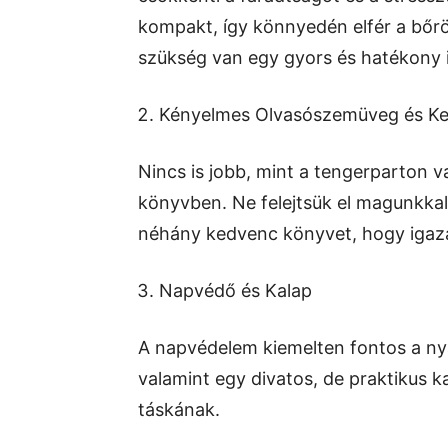
kompakt, így könnyedén elfér a bőr
szükség van egy gyors és hatékony i
Kényelmes Olvasószemüveg és K
Nincs is jobb, mint a tengerparton v
könyvben. Ne felejtsük el magunkka
néhány kedvenc könyvet, hogy igazá
Napvédő és Kalap
A napvédelem kiemelten fontos a ny
valamint egy divatos, de praktikus k
táskának.