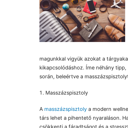
magunkkal vigyük azokat a tárgyakat
kikapcsolódáshoz. Íme néhány tipp,
során, beleértve a masszázspisztolyt
Masszázspisztoly
A
masszázspisztoly
a modern wellne
társ lehet a pihentető nyaraláson. Ha
csökkenti a fáradtságot és a stresszt