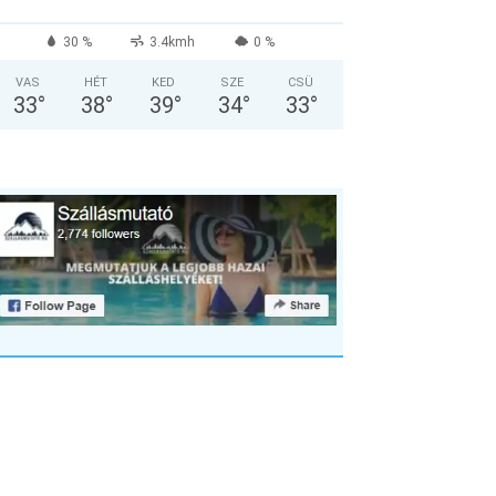
30 %
3.4kmh
0 %
VAS
HÉT
KED
SZE
CSÜ
33
°
38
°
39
°
34
°
33
°