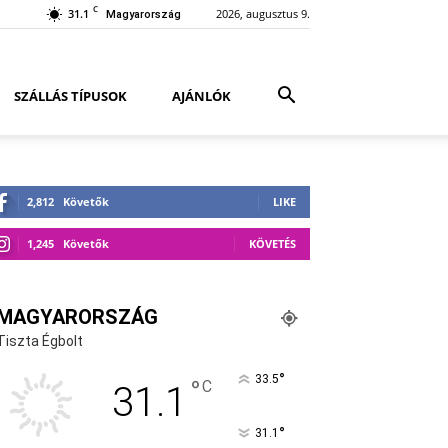
C
31.1
2026, augusztus 9.
Magyarország
SZÁLLÁS TÍPUSOK
AJÁNLÓK
2,812
Követők
LIKE
1,245
Követők
KÖVETÉS
MAGYARORSZÁG
Tiszta Égbolt
°
33.5
°
C
31.1
°
31.1