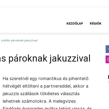
KEZDŐLAP
RÉGIÓK
szállás pároknak jakuzzival
s pároknak jakuzzival
Ha szeretnél egy romantikus és pihentető
hétvégét eltölteni a partnereddel, akkor a
jakuzzis szállások tökéletes választás
lehetnek számotokra. A melegvizes
fürdőzés évezredes múltra tekint vissza, és