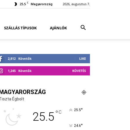
C
25.5
2026, augusztus 7.
Magyarország
SZÁLLÁS TÍPUSOK
AJÁNLÓK
2,812
Követők
LIKE
1,245
Követők
KÖVETÉS
MAGYARORSZÁG
Tiszta Égbolt
°
25.5
°
C
25.5
°
24.6