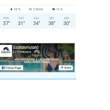
50 %
3.5kmh
10 %
PÉN
SZO
VAS
HÉT
KED
37
°
31
°
34
°
38
°
30
°