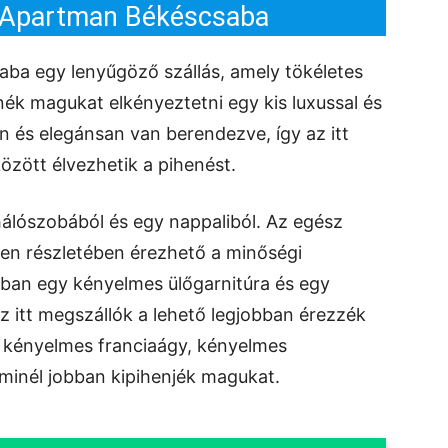
 Apartman Békéscsaba
ba egy lenyűgöző szállás, amely tökéletes
nék magukat elkényeztetni egy kis luxussal és
 és elegánsan van berendezve, így az itt
özött élvezhetik a pihenést.
hálószobából és egy nappaliból. Az egész
en részletében érezhető a minőségi
liban egy kényelmes ülőgarnitúra és egy
z itt megszállók a lehető legjobban érezzék
 kényelmes franciaágy, kényelmes
minél jobban kipihenjék magukat.