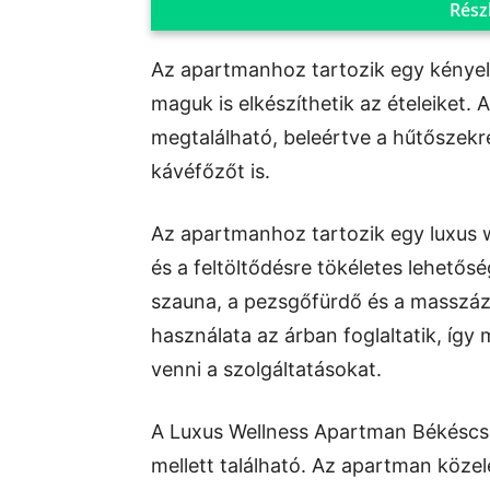
Rész
Az apartmanhoz tartozik egy kényelm
maguk is elkészíthetik az ételeiket
megtalálható, beleértve a hűtőszekré
kávéfőzőt is.
Az apartmanhoz tartozik egy luxus w
és a feltöltődésre tökéletes lehetősé
szauna, a pezsgőfürdő és a masszáz
használata az árban foglaltatik, íg
venni a szolgáltatásokat.
A Luxus Wellness Apartman Békéscs
mellett található. Az apartman köze