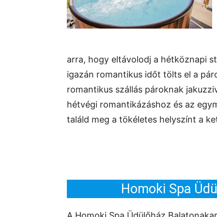
arra, hogy eltávolodj a hétköznapi s
igazán romantikus időt tölts el a pá
romantikus szállás pároknak jakuzzi
hétvégi romantikázáshoz és az egy
találd meg a tökéletes helyszínt a k
Homoki Spa Üdül
A Homoki Spa Üdülőház Balatonakara