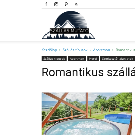
Szállás
Kezdőlap
Szállás típusok
Apartman
Romantikus 
mutató
Szállás típusok
Apartman
Hotel
Szerkesztői ajánlatok
Romantikus szállá