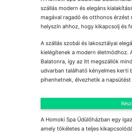
szállás modern és elegáns kialakításs
magával ragadó és otthonos érzést 
helyszín ahhoz, hogy kikapcsolj és fe
A szállás szobái és lakosztályai ele
kielégítenek a modern életmódhoz. A s
Balatonra, így az itt megszállók mind
udvarban található kényelmes kerti 
pihenhetnek, élvezhetik a napsütést
Rész
A Homoki Spa Üdülőházban egy igazi 
amely tökéletes a teljes kikapcsolódá