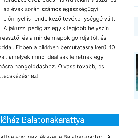
az évek során számos egészségügyi
előnnyel is rendelkező tevékenységgé vált.
A jakuzzi pedig az egyik legjobb helyszín
tressztől és a mindennapok gondjaitól, és
roddal. Ebben a cikkben bemutatásra kerül 10
val, amelyek mind ideálisak lehetnek egy
másra hangolódáshoz. Olvass tovább, és
ettecskézéshez!
őház Balatonakarattya
ttya egy igazi ékszer a Balaton-parton. A