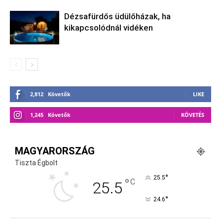
Dézsafürdős üdülőházak, ha
kikapcsolódnál vidéken
2,812
Követők
LIKE
1,245
Követők
KÖVETÉS
MAGYARORSZÁG
Tiszta Égbolt
°
25.5
°
C
25.5
°
24.6