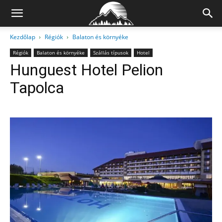
Kezdőlap
Régiók
Balaton és környéke
Régiók
Balaton és környéke
Szállás típusok
Hotel
Hunguest Hotel Pelion
Tapolca