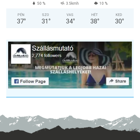
50 %
3.5kmh
10 %
PÉN
SZO
VAS
HÉT
KED
37
°
31
°
34
°
38
°
30
°