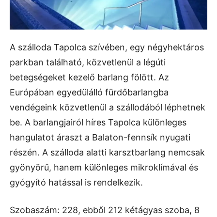
A szálloda Tapolca szívében, egy négyhektáros
parkban található, közvetlenül a légúti
betegségeket kezelő barlang fölött. Az
Európában egyedülálló fürdőbarlangba
vendégeink közvetlenül a szállodából léphetnek
be. A barlangjairól híres Tapolca különleges
hangulatot áraszt a Balaton-fennsík nyugati
részén. A szálloda alatti karsztbarlang nemcsak
gyönyörű, hanem különleges mikroklímával és
gyógyító hatással is rendelkezik.
Szobaszám: 228, ebből 212 kétágyas szoba, 8