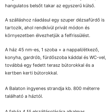
hangulatos belsőt takar az egyszerű külső.
A szálláshoz ráadásul egy szuper dézsafürdő is
tartozik, ahol rendkívül privát módon és
környezetben élvezhetjük a felfrissülést.
A ház 45 nm-es, 1 szoba + a nappali/étkező,
konyha, gardrób, fürdőszoba káddal és WC-vel,
továbbá egy fedett terasz bútorokkal és a
kertben kerti bútorokkal.
A Balaton ingyenes strandja kb. 800 méterre
található a háztól.
A faház 4 fő elszállásolására alkalmas.