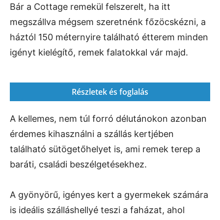
Bár a Cottage remekül felszerelt, ha itt
megszállva mégsem szeretnénk főzöcskézni, a
háztól 150 méternyire található étterem minden
igényt kielégítő, remek falatokkal vár majd.
Részletek és foglalás
A kellemes, nem túl forró délutánokon azonban
érdemes kihasználni a szállás kertjében
található sütögetőhelyet is, ami remek terep a
baráti, családi beszélgetésekhez.
A gyönyörű, igényes kert a gyermekek számára
is ideális szálláshellyé teszi a faházat, ahol