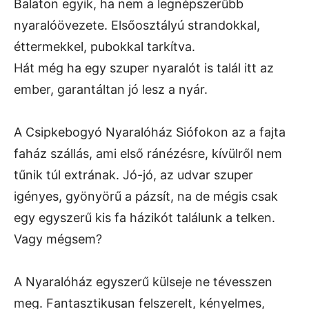
Balaton egyik, ha nem a legnépszerűbb
nyaralóövezete. Elsőosztályú strandokkal,
éttermekkel, pubokkal tarkítva.
Hát még ha egy szuper nyaralót is talál itt az
ember, garantáltan jó lesz a nyár.
A Csipkebogyó Nyaralóház Siófokon az a fajta
faház szállás, ami első ránézésre, kívülről nem
tűnik túl extrának. Jó-jó, az udvar szuper
igényes, gyönyörű a pázsít, na de mégis csak
egy egyszerű kis fa házikót találunk a telken.
Vagy mégsem?
A Nyaralóház egyszerű külseje ne tévesszen
meg. Fantasztikusan felszerelt, kényelmes,