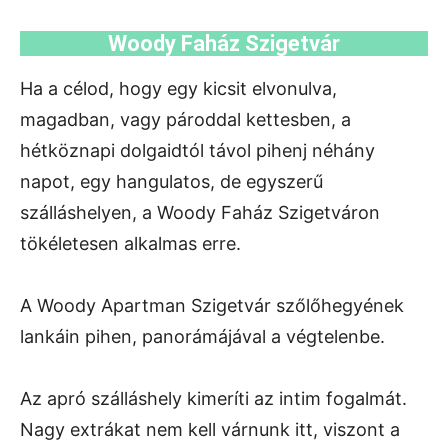
Woody Faház Szigetvár
Ha a célod, hogy egy kicsit elvonulva,
magadban, vagy pároddal kettesben, a
hétköznapi dolgaidtól távol pihenj néhány
napot, egy hangulatos, de egyszerű
szálláshelyen, a Woody Faház Szigetváron
tökéletesen alkalmas erre.
A Woody Apartman Szigetvár szőlőhegyének
lankáin pihen, panorámájával a végtelenbe.
Az apró szálláshely kimeríti az intim fogalmát.
Nagy extrákat nem kell várnunk itt, viszont a