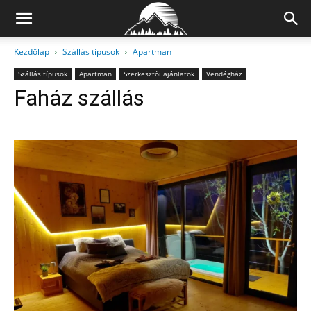
Kezdőlap
Szállás típusok
Apartman
Szállás típusok
Apartman
Szerkesztői ajánlatok
Vendégház
Faház szállás