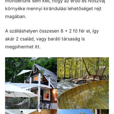
mondenunk sem kell, hogy az erdő és Noszvaj
környéke mennyi kirándulási lehetőséget rejt
magában.
A szálláshelyen összesen 8 + 2 fő fér el, így
akár 2 család, vagy baráti társaság is
megpihenhet itt.