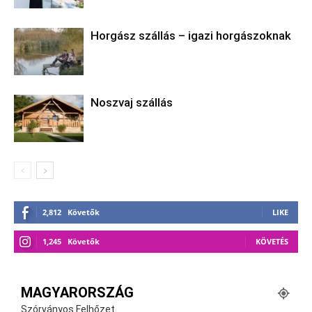
Horgász szállás – igazi horgászoknak
Noszvaj szállás
2,812
Követők
LIKE
1,245
Követők
KÖVETÉS
MAGYARORSZÁG
Szórványos Felhőzet