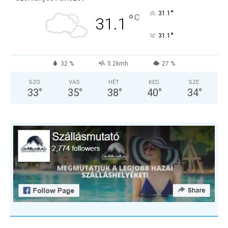
°
31.1
°
C
31.1
°
31.1
32 %
5.2kmh
27 %
SZO
VAS
HÉT
KED
SZE
33
°
35
°
38
°
40
°
34
°