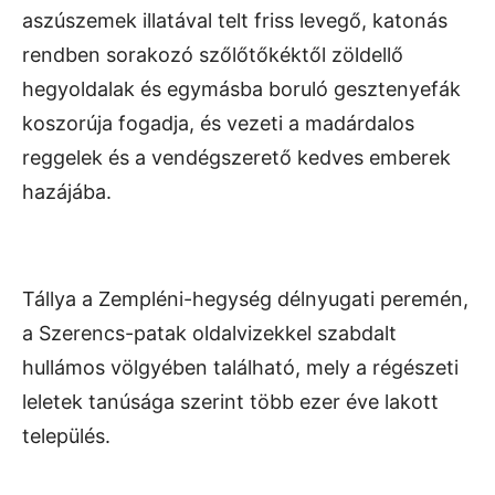
aszúszemek illatával telt friss levegő, katonás
rendben sorakozó szőlőtőkéktől zöldellő
hegyoldalak és egymásba boruló gesztenyefák
koszorúja fogadja, és vezeti a madárdalos
reggelek és a vendégszerető kedves emberek
hazájába.
Tállya a Zempléni-hegység délnyugati peremén,
a Szerencs-patak oldalvizekkel szabdalt
hullámos völgyében található, mely a régészeti
leletek tanúsága szerint több ezer éve lakott
település.