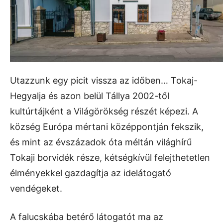
Utazzunk egy picit vissza az időben… Tokaj-
Hegyalja és azon belül Tállya 2002-től
kultúrtájként a Világörökség részét képezi. A
község Európa mértani középpontján fekszik,
és mint az évszázadok óta méltán világhírű
Tokaji borvidék része, kétségkívül felejthetetlen
élményekkel gazdagítja az idelátogató
vendégeket.
A falucskába betérő látogatót ma az