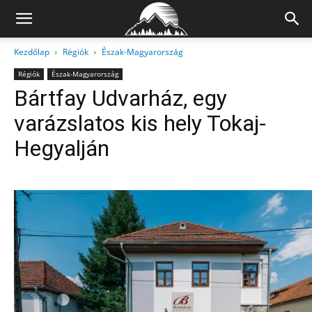
Kezdőlap
Régiók
Észak-Magyarország
Régiók
Észak-Magyarország
Bártfay Udvarház, egy
varázslatos kis hely Tokaj-
Hegyalján