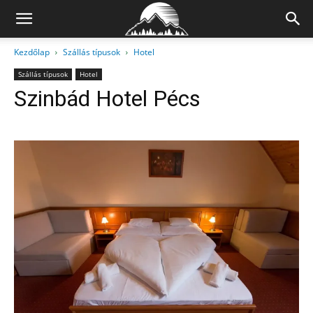
Kezdőlap
Szállás típusok
Hotel
Szállás típusok
Hotel
Szinbád Hotel Pécs