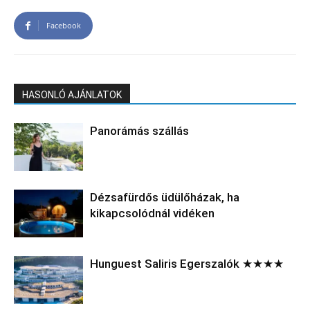
Facebook
HASONLÓ AJÁNLATOK
Panorámás szállás
Dézsafürdős üdülőházak, ha
kikapcsolódnál vidéken
Hunguest Saliris Egerszalók ★★★★