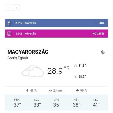
2,812
Követők
LIKE
1,245
Követők
KÖVETÉS
MAGYARORSZÁG
Borús Égbolt
°
31.3
°
C
28.9
°
28.9
49 %
2.4kmh
99 %
PÉN
SZO
VAS
HÉT
KED
37
°
33
°
35
°
38
°
41
°