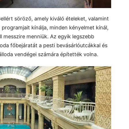
lért söröző, amely kiváló ételeket, valamint
 programjait kínálja, minden kényelmet kínál,
l messzire menniük. Az egyik legszebb
oda főbejáratát a pesti bevásárlóutcákkal és
álloda vendégei számára építették volna.