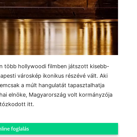
 több hollywoodi filmben játszott kisebb-
esti városkép ikonikus részévé vált. Aki
 nemcsak a múlt hangulatát tapasztalhatja
hai elnöke, Magyarország volt kormányzója
tózkodott itt.
line foglalás