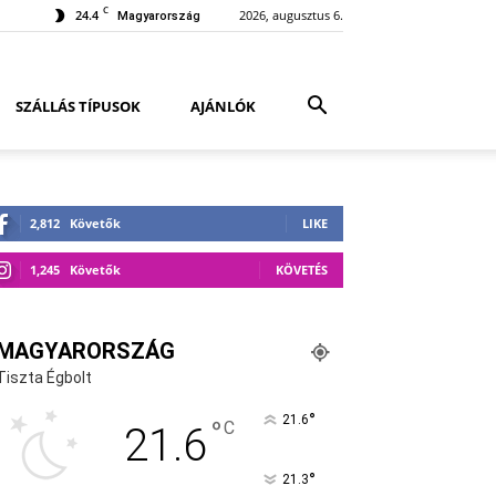
C
24.4
2026, augusztus 6.
Magyarország
SZÁLLÁS TÍPUSOK
AJÁNLÓK
2,812
Követők
LIKE
1,245
Követők
KÖVETÉS
MAGYARORSZÁG
Tiszta Égbolt
°
21.6
°
C
21.6
°
21.3