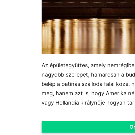
Az épületegyüttes, amely nemrégiben
nagyobb szerepet, hamarosan a budap
belép a patinás szálloda falai közé,
meg, hanem azt is, hogy Amerika né
vagy Hollandia királynője hogyan tar
On