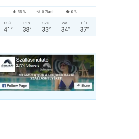
55 %
0.7kmh
0 %
CSÜ
PÉN
SZO
VAS
HÉT
41
°
38
°
33
°
34
°
37
°