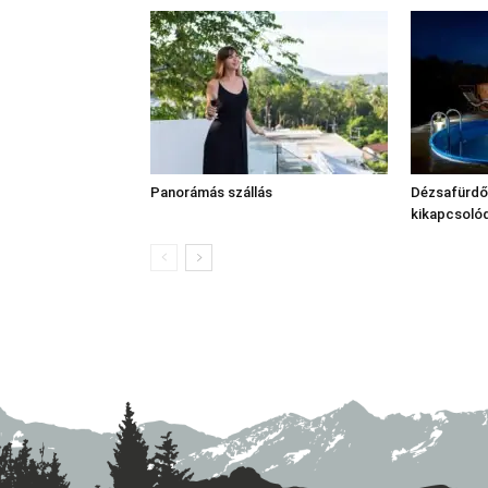
Panorámás szállás
Dézsafürdő
kikapcsolód