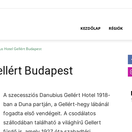
KEZDŐLAP
RÉGIÓK
s Hotel Gellért Budapest
llért Budapest
A szecessziós Danubius Gellért Hotel 1918-
ban a Duna partján, a Gellért-hegy lábánál
fogadta első vendégeit. A csodálatos
szállodában található a világhírű Gellert
fürdő is, amely 1927 óta szabadtéri