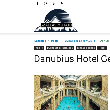
Szállás
Kezdőlap
Régiók
Budapest és környéke
Danubiu
mutató
Régiók
Budapest és környéke
Szállás típusok
Hotel
Danubius Hotel Ge